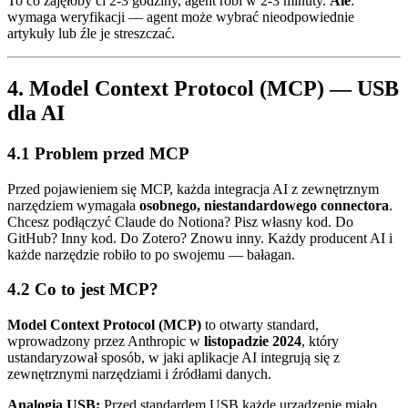
To co zajęłoby ci 2-3 godziny, agent robi w 2-3 minuty.
Ale
:
wymaga weryfikacji — agent może wybrać nieodpowiednie
artykuły lub źle je streszczać.
4. Model Context Protocol (MCP) — USB
dla AI
4.1 Problem przed MCP
Przed pojawieniem się MCP, każda integracja AI z zewnętrznym
narzędziem wymagała
osobnego, niestandardowego connectora
.
Chcesz podłączyć Claude do Notiona? Pisz własny kod. Do
GitHub? Inny kod. Do Zotero? Znowu inny. Każdy producent AI i
każde narzędzie robiło to po swojemu — bałagan.
4.2 Co to jest MCP?
Model Context Protocol (MCP)
to otwarty standard,
wprowadzony przez Anthropic w
listopadzie 2024
, który
ustandaryzował sposób, w jaki aplikacje AI integrują się z
zewnętrznymi narzędziami i źródłami danych.
Analogia USB:
Przed standardem USB każde urządzenie miało