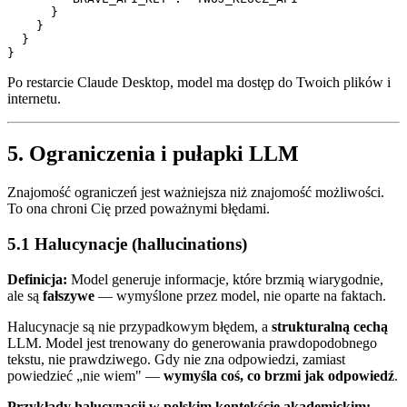
      }

    }

  }

Po restarcie Claude Desktop, model ma dostęp do Twoich plików i
internetu.
5. Ograniczenia i pułapki LLM
Znajomość ograniczeń jest ważniejsza niż znajomość możliwości.
To ona chroni Cię przed poważnymi błędami.
5.1 Halucynacje (hallucinations)
Definicja:
Model generuje informacje, które brzmią wiarygodnie,
ale są
fałszywe
— wymyślone przez model, nie oparte na faktach.
Halucynacje są nie przypadkowym błędem, a
strukturalną cechą
LLM. Model jest trenowany do generowania prawdopodobnego
tekstu, nie prawdziwego. Gdy nie zna odpowiedzi, zamiast
powiedzieć „nie wiem" —
wymyśla coś, co brzmi jak odpowiedź
.
Przykłady halucynacji w polskim kontekście akademickim: