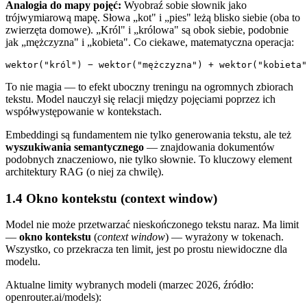
Analogia do mapy pojęć:
Wyobraź sobie słownik jako
trójwymiarową mapę. Słowa „kot" i „pies" leżą blisko siebie (oba to
zwierzęta domowe). „Król" i „królowa" są obok siebie, podobnie
jak „mężczyzna" i „kobieta". Co ciekawe, matematyczna operacja:
To nie magia — to efekt uboczny treningu na ogromnych zbiorach
tekstu. Model nauczył się relacji między pojęciami poprzez ich
współwystępowanie w kontekstach.
Embeddingi są fundamentem nie tylko generowania tekstu, ale też
wyszukiwania semantycznego
— znajdowania dokumentów
podobnych znaczeniowo, nie tylko słownie. To kluczowy element
architektury RAG (o niej za chwilę).
1.4 Okno kontekstu (context window)
Model nie może przetwarzać nieskończonego tekstu naraz. Ma limit
—
okno kontekstu
(
context window
) — wyrażony w tokenach.
Wszystko, co przekracza ten limit, jest po prostu niewidoczne dla
modelu.
Aktualne limity wybranych modeli (marzec 2026, źródło:
openrouter.ai/models):