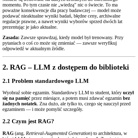
momentu. Po tym czasie nie „wiedzą" nic o świecie. To ma
poważne konsekwencje dla pracy badawczej — model może
podawać nieaktualne wyniki badań, błędne ceny, archiwalne
regulacje prawne, a nawet wyniki wyborów sprzed dwóch lat
prezentując je jako aktualne.
Zasada:
Zawsze sprawdzaj, kiedy model był trenowany. Przy
pytaniach o coś co może się zmieniać — zawsze weryfikuj
odpowiedź w aktualnym źródle.
2. RAG – LLM z dostępem do biblioteki
2.1 Problem standardowego LLM
Wyobraź sobie egzamin. Standardowy LLM to student, który
uczył
się na pamięć
przez miesiące, a potem musi zdawać egzamin
bez
żadnych notatek
. Zna dużo, ale tylko to, czego się nauczył przed
egzaminem — i może pomylić szczegóły.
2.2 Czym jest RAG?
RAG
(ang.
Retrieval-Augmented Generation
) to architektura, w