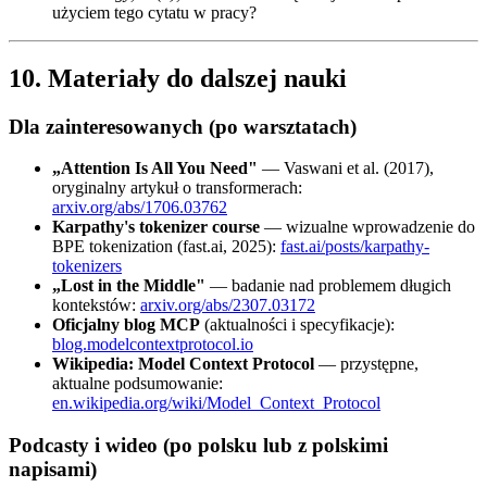
użyciem tego cytatu w pracy?
10. Materiały do dalszej nauki
Dla zainteresowanych (po warsztatach)
„Attention Is All You Need"
— Vaswani et al. (2017),
oryginalny artykuł o transformerach:
arxiv.org/abs/1706.03762
Karpathy's tokenizer course
— wizualne wprowadzenie do
BPE tokenization (fast.ai, 2025):
fast.ai/posts/karpathy-
tokenizers
„Lost in the Middle"
— badanie nad problemem długich
kontekstów:
arxiv.org/abs/2307.03172
Oficjalny blog MCP
(aktualności i specyfikacje):
blog.modelcontextprotocol.io
Wikipedia: Model Context Protocol
— przystępne,
aktualne podsumowanie:
en.wikipedia.org/wiki/Model_Context_Protocol
Podcasty i wideo (po polsku lub z polskimi
napisami)