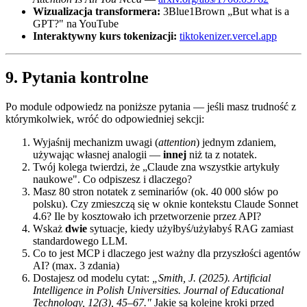
Wizualizacja transformera:
3Blue1Brown „But what is a
GPT?" na YouTube
Interaktywny kurs tokenizacji:
tiktokenizer.vercel.app
9. Pytania kontrolne
Po module odpowiedz na poniższe pytania — jeśli masz trudność z
którymkolwiek, wróć do odpowiedniej sekcji:
Wyjaśnij mechanizm uwagi (
attention
) jednym zdaniem,
używając własnej analogii —
innej
niż ta z notatek.
Twój kolega twierdzi, że „Claude zna wszystkie artykuły
naukowe". Co odpiszesz i dlaczego?
Masz 80 stron notatek z seminariów (ok. 40 000 słów po
polsku). Czy zmieszczą się w oknie kontekstu Claude Sonnet
4.6? Ile by kosztowało ich przetworzenie przez API?
Wskaż
dwie
sytuacje, kiedy użyłbyś/użyłabyś RAG zamiast
standardowego LLM.
Co to jest MCP i dlaczego jest ważny dla przyszłości agentów
AI? (max. 3 zdania)
Dostajesz od modelu cytat:
„Smith, J. (2025). Artificial
Intelligence in Polish Universities. Journal of Educational
Technology, 12(3), 45–67."
Jakie są kolejne kroki przed