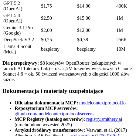
GPT-5.2
$1,75
$14,00
400K
(OpenAI)
GPT-5.4
$2,50
$15,00
1M
(OpenAI)
Gemini 3.1 Pro
$2,00
$12,00
1M
(Google)
DeepSeek V3.2
$0,25
$0,38
256K
Llama 4 Scout
bezpłatny
bezpłatny
10M
(Meta)
Dla perspektywy:
$8 kredytów OpenRouter (zakupionych w
ramach AI Literacy Lab) = ok. 2,5M tokenów wejściowych Claude
Sonnet 4.6 = ok. 50 ćwiczeń warsztatowych o długości 1000 słów
każde.
Dokumentacja i materiały uzupełniające
Oficjalna dokumentacja MCP:
modelcontextprotocol.io
Repozytorium MCP serverów:
github.com/modelcontextprotocol/servers
MCP Registry (katalog serverów):
registry.smithery.ai
(uruchomione wrzesień 2025)
Artykuł źródłowy transformerów:
Vaswani et al. (2017)
Attention Is All You Need
—
arxiv.org/abs/1706.03762