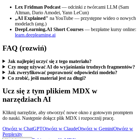
Lex Fridman Podcast
— odcinki z twórcami LLM (Sam
Altman, Dario Amodei, Yann LeCun)
„AI Explained"
na YouTube — przystępne wideo o nowych
modelach (ang.)
DeepLearning.AI Short Courses
— bezpłatne kursy online:
learn.deeplearning.ai
FAQ (rozwiń)
Jak najlepiej uczyć się z tego materiału?
Czy mogę używać AI do wyjaśniania trudnych fragmentów?
Jak zweryfikować poprawność odpowiedzi modelu?
Co zrobić, jeśli materiał jest za długi?
Ucz się z tym plikiem MDX w
narzędziach AI
Kliknij narzędzie, aby otworzyć nowe okno z gotowym promptem
do nauki. Następnie dołącz plik MDX i rozpocznij pracę.
Otwórz w ChatGPT
Otwórz w Claude
Otwórz w Gemini
Otwórz w
Perplexity