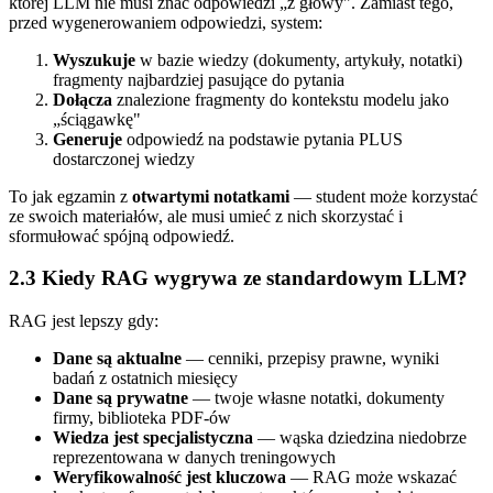
której LLM nie musi znać odpowiedzi „z głowy". Zamiast tego,
przed wygenerowaniem odpowiedzi, system:
Wyszukuje
w bazie wiedzy (dokumenty, artykuły, notatki)
fragmenty najbardziej pasujące do pytania
Dołącza
znalezione fragmenty do kontekstu modelu jako
„ściągawkę"
Generuje
odpowiedź na podstawie pytania PLUS
dostarczonej wiedzy
To jak egzamin z
otwartymi notatkami
— student może korzystać
ze swoich materiałów, ale musi umieć z nich skorzystać i
sformułować spójną odpowiedź.
2.3 Kiedy RAG wygrywa ze standardowym LLM?
RAG jest lepszy gdy:
Dane są aktualne
— cenniki, przepisy prawne, wyniki
badań z ostatnich miesięcy
Dane są prywatne
— twoje własne notatki, dokumenty
firmy, biblioteka PDF-ów
Wiedza jest specjalistyczna
— wąska dziedzina niedobrze
reprezentowana w danych treningowych
Weryfikowalność jest kluczowa
— RAG może wskazać