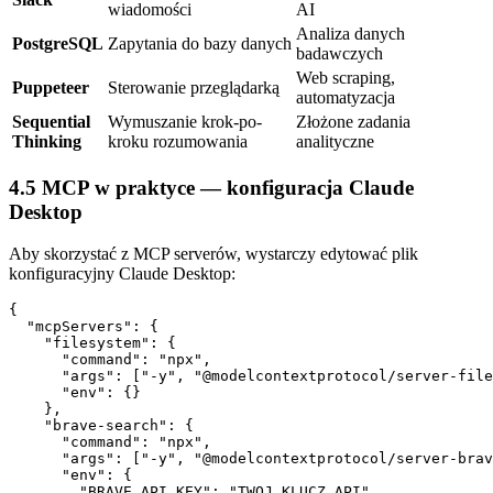
wiadomości
AI
Analiza danych
PostgreSQL
Zapytania do bazy danych
badawczych
Web scraping,
Puppeteer
Sterowanie przeglądarką
automatyzacja
Sequential
Wymuszanie krok-po-
Złożone zadania
Thinking
kroku rozumowania
analityczne
4.5 MCP w praktyce — konfiguracja Claude
Desktop
Aby skorzystać z MCP serverów, wystarczy edytować plik
konfiguracyjny Claude Desktop:
{

  "mcpServers": {

    "filesystem": {

      "command": "npx",

      "args": ["-y", "@modelcontextprotocol/server-file
      "env": {}

    },

    "brave-search": {

      "command": "npx",

      "args": ["-y", "@modelcontextprotocol/server-brav
      "env": {

        "BRAVE_API_KEY": "TWOJ_KLUCZ_API"
