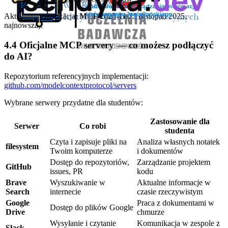
Aktualna specyfikacja:
MCP 2025-11-25
(listopad 2025,
najnowsza).
4.4 Oficjalne MCP servery — co możesz podłączyć
do AI?
Repozytorium referencyjnych implementacji:
github.com/modelcontextprotocol/servers
Wybrane serwery przydatne dla studentów:
Zastosowanie dla
Serwer
Co robi
studenta
Czyta i zapisuje pliki na
Analiza własnych notatek
filesystem
Twoim komputerze
i dokumentów
Dostęp do repozytoriów,
Zarządzanie projektem
GitHub
issues, PR
kodu
Brave
Wyszukiwanie w
Aktualne informacje w
Search
internecie
czasie rzeczywistym
Google
Praca z dokumentami w
Dostęp do plików Google
Drive
chmurze
Wysyłanie i czytanie
Komunikacja w zespole z
Slack