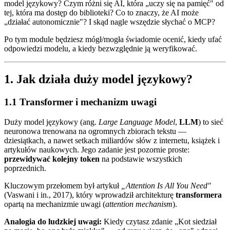
model językowy? Czym różni się AI, która „uczy się na pamięć" od
tej, która ma dostęp do biblioteki? Co to znaczy, że AI może
„działać autonomicznie"? I skąd nagle wszędzie słychać o MCP?
Po tym module będziesz mógł/mogła świadomie ocenić, kiedy ufać
odpowiedzi modelu, a kiedy bezwzględnie ją weryfikować.
1. Jak działa duży model językowy?
1.1 Transformer i mechanizm uwagi
Duży model językowy (ang.
Large Language Model
,
LLM
) to sieć
neuronowa trenowana na ogromnych zbiorach tekstu —
dziesiątkach, a nawet setkach miliardów słów z internetu, książek i
artykułów naukowych. Jego zadanie jest pozornie proste:
przewidywać kolejny token
na podstawie wszystkich
poprzednich.
Kluczowym przełomem był artykuł
„Attention Is All You Need"
(Vaswani i in., 2017), który wprowadził architekturę
transformera
opartą na mechanizmie uwagi (
attention mechanism
).
Analogia do ludzkiej uwagi:
Kiedy czytasz zdanie „Kot siedział