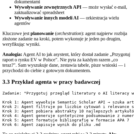
dokumentami
Wywoływanie zewnętrznych API
— może wysłać e-mail,
zaktualizować spreadsheet
Wywoływanie innych modeli AI
— orkiestracja wielu
agentów
Kluczowe jest
planowanie
(
orchestration
): agent najpierw rozbija
złożone zadanie na kroki, potem wykonuje je jeden po drugim,
weryfikując wyniki.
Analogia:
Agent AI to jak asystent, który dostał zadanie „Przygotuj
raport o rynku EV w Polsce". Nie pyta za każdym razem „co
teraz?". Sam wyszukuje dane, zestawia tabele, pisze wnioski — i
przychodzi do ciebie z gotowym dokumentem.
3.3 Przykład agenta w pracy badawczej
Zadanie: "Przygotuj przegląd literatury o AI literacy w
Krok 1: Agent wywołuje Semantic Scholar API → szuka art
Krok 2: Agent filtruje po liczbie cytowań i relevance s
Krok 3: Agent pobiera abstrakty 10 najlepszych artykułó
Krok 4: Agent generuje syntetyczne podsumowanie z numer
Krok 5: Agent formatuje bibliografię w formacie APA 7
