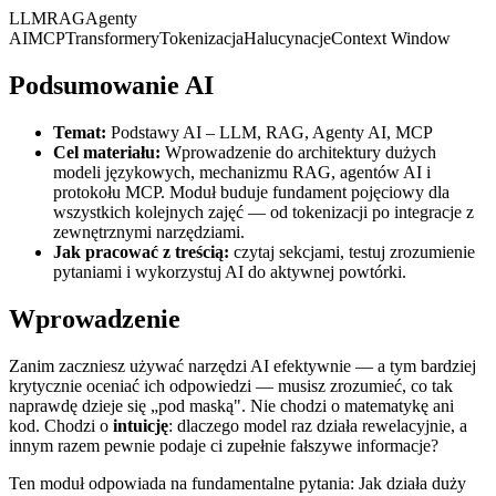
LLM
RAG
Agenty
AI
MCP
Transformery
Tokenizacja
Halucynacje
Context Window
Podsumowanie AI
Temat:
Podstawy AI – LLM, RAG, Agenty AI, MCP
Cel materiału:
Wprowadzenie do architektury dużych
modeli językowych, mechanizmu RAG, agentów AI i
protokołu MCP. Moduł buduje fundament pojęciowy dla
wszystkich kolejnych zajęć — od tokenizacji po integracje z
zewnętrznymi narzędziami.
Jak pracować z treścią:
czytaj sekcjami, testuj zrozumienie
pytaniami i wykorzystuj AI do aktywnej powtórki.
Wprowadzenie
Zanim zaczniesz używać narzędzi AI efektywnie — a tym bardziej
krytycznie oceniać ich odpowiedzi — musisz zrozumieć, co tak
naprawdę dzieje się „pod maską". Nie chodzi o matematykę ani
kod. Chodzi o
intuicję
: dlaczego model raz działa rewelacyjnie, a
innym razem pewnie podaje ci zupełnie fałszywe informacje?
Ten moduł odpowiada na fundamentalne pytania: Jak działa duży