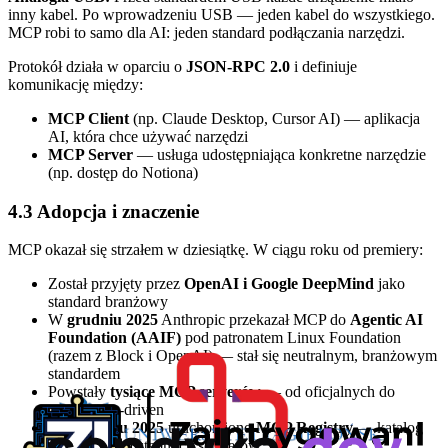
inny kabel. Po wprowadzeniu USB — jeden kabel do wszystkiego.
MCP robi to samo dla AI: jeden standard podłączania narzędzi.
Protokół działa w oparciu o
JSON-RPC 2.0
i definiuje
komunikację między:
MCP Client
(np. Claude Desktop, Cursor AI) — aplikacja
AI, która chce używać narzędzi
MCP Server
— usługa udostępniająca konkretne narzędzie
(np. dostęp do Notiona)
4.3 Adopcja i znaczenie
MCP okazał się strzałem w dziesiątkę. W ciągu roku od premiery:
Został przyjęty przez
OpenAI i Google DeepMind
jako
standard branżowy
W
grudniu 2025
Anthropic przekazał MCP do
Agentic AI
Foundation (AAIF)
pod patronatem Linux Foundation
(razem z Block i OpenAI) — stał się neutralnym, branżowym
standardem
Powstały
tysiące MCP serverów
— od oficjalnych do
community-driven
W
wrześniu 2025
uruchomiono
MCP Registry
— katalog
wszystkich dostępnych serwerów