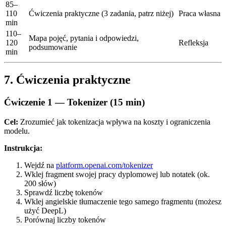
85–
110
Ćwiczenia praktyczne (3 zadania, patrz niżej)
Praca własna
min
110–
Mapa pojęć, pytania i odpowiedzi,
120
Refleksja
podsumowanie
min
7. Ćwiczenia praktyczne
Ćwiczenie 1 — Tokenizer (15 min)
Cel:
Zrozumieć jak tokenizacja wpływa na koszty i ograniczenia
modelu.
Instrukcja:
Wejdź na
platform.openai.com/tokenizer
Wklej fragment swojej pracy dyplomowej lub notatek (ok.
200 słów)
Sprawdź liczbę tokenów
Wklej angielskie tłumaczenie tego samego fragmentu (możesz
użyć DeepL)
Porównaj liczby tokenów