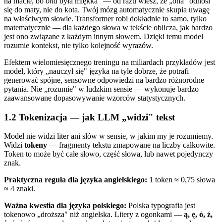
na macie, bo
ona
była miękka" — od razu wiesz, że „ona" odnosi
się do maty, nie do kota. Twój mózg automatycznie skupia uwagę
na właściwym słowie. Transformer robi dokładnie to samo, tylko
matematycznie — dla każdego słowa w tekście oblicza, jak bardzo
jest ono związane z każdym innym słowem. Dzięki temu model
rozumie kontekst, nie tylko kolejność wyrazów.
Efektem wielomiesięcznego treningu na miliardach przykładów jest
model, który „nauczył się" języka na tyle dobrze, że potrafi
generować spójne, sensowne odpowiedzi na bardzo różnorodne
pytania. Nie „rozumie" w ludzkim sensie — wykonuje bardzo
zaawansowane dopasowywanie wzorców statystycznych.
1.2 Tokenizacja — jak LLM „widzi" tekst
Model nie widzi liter ani słów w sensie, w jakim my je rozumiemy.
Widzi
tokeny
— fragmenty tekstu zmapowane na liczby całkowite.
Token to może być całe słowo, część słowa, lub nawet pojedynczy
znak.
Praktyczna reguła dla języka angielskiego:
1 token ≈ 0,75 słowa
≈ 4 znaki.
Ważna kwestia dla języka polskiego:
Polska typografia jest
tokenowo „droższa" niż angielska. Litery z ogonkami —
ą, ę, ó, ź,