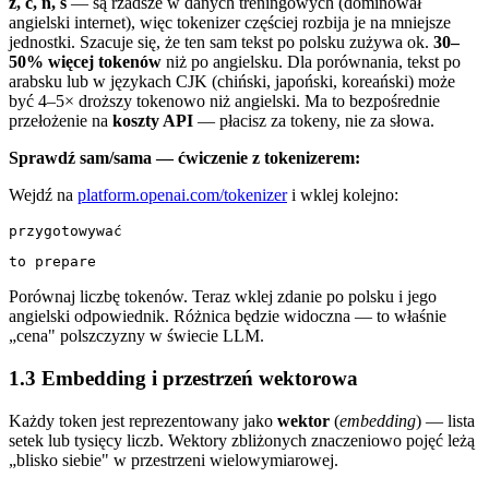
ż, ć, ń, ś
— są rzadsze w danych treningowych (dominował
angielski internet), więc tokenizer częściej rozbija je na mniejsze
jednostki. Szacuje się, że ten sam tekst po polsku zużywa ok.
30–
50% więcej tokenów
niż po angielsku. Dla porównania, tekst po
arabsku lub w językach CJK (chiński, japoński, koreański) może
być 4–5× droższy tokenowo niż angielski. Ma to bezpośrednie
przełożenie na
koszty API
— płacisz za tokeny, nie za słowa.
Sprawdź sam/sama — ćwiczenie z tokenizerem:
Wejdź na
platform.openai.com/tokenizer
i wklej kolejno:
Porównaj liczbę tokenów. Teraz wklej zdanie po polsku i jego
angielski odpowiednik. Różnica będzie widoczna — to właśnie
„cena" polszczyzny w świecie LLM.
1.3 Embedding i przestrzeń wektorowa
Każdy token jest reprezentowany jako
wektor
(
embedding
) — lista
setek lub tysięcy liczb. Wektory zbliżonych znaczeniowo pojęć leżą
„blisko siebie" w przestrzeni wielowymiarowej.