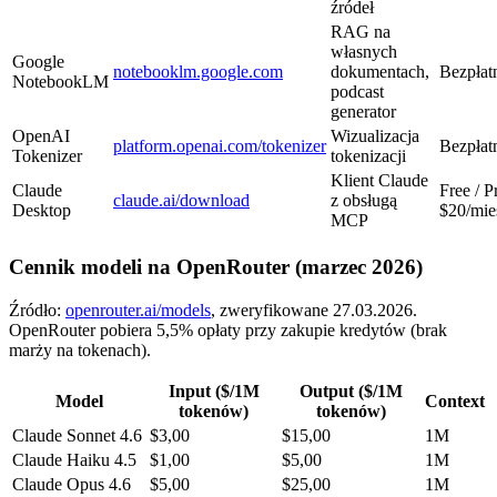
źródeł
RAG na
własnych
Google
notebooklm.google.com
dokumentach,
Bezpłat
NotebookLM
podcast
generator
OpenAI
Wizualizacja
platform.openai.com/tokenizer
Bezpłat
Tokenizer
tokenizacji
Klient Claude
Claude
Free / P
claude.ai/download
z obsługą
Desktop
$20/mie
MCP
Cennik modeli na OpenRouter (marzec 2026)
Źródło:
openrouter.ai/models
, zweryfikowane 27.03.2026.
OpenRouter pobiera 5,5% opłaty przy zakupie kredytów (brak
marży na tokenach).
Input ($/1M
Output ($/1M
Model
Context
tokenów)
tokenów)
Claude Sonnet 4.6
$3,00
$15,00
1M
Claude Haiku 4.5
$1,00
$5,00
1M
Claude Opus 4.6
$5,00
$25,00
1M