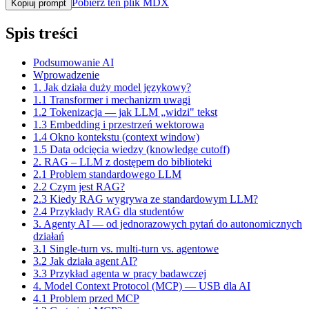
Pobierz ten plik MDX
Kopiuj prompt
Spis treści
Podsumowanie AI
Wprowadzenie
1. Jak działa duży model językowy?
1.1 Transformer i mechanizm uwagi
1.2 Tokenizacja — jak LLM „widzi" tekst
1.3 Embedding i przestrzeń wektorowa
1.4 Okno kontekstu (context window)
1.5 Data odcięcia wiedzy (knowledge cutoff)
2. RAG – LLM z dostępem do biblioteki
2.1 Problem standardowego LLM
2.2 Czym jest RAG?
2.3 Kiedy RAG wygrywa ze standardowym LLM?
2.4 Przykłady RAG dla studentów
3. Agenty AI — od jednorazowych pytań do autonomicznych
działań
3.1 Single-turn vs. multi-turn vs. agentowe
3.2 Jak działa agent AI?
3.3 Przykład agenta w pracy badawczej
4. Model Context Protocol (MCP) — USB dla AI
4.1 Problem przed MCP