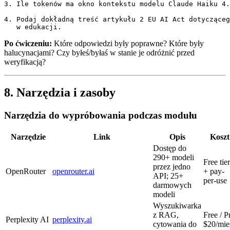
3. Ile tokenów ma okno kontekstu modelu Claude Haiku 4.
4. Podaj dokładną treść artykułu 2 EU AI Act dotycząceg
Po ćwiczeniu:
Które odpowiedzi były poprawne? Które były
halucynacjami? Czy byłeś/byłaś w stanie je odróżnić przed
weryfikacją?
8. Narzędzia i zasoby
Narzędzia do wypróbowania podczas modułu
Narzędzie
Link
Opis
Koszt
Dostęp do
290+ modeli
Free tier
przez jedno
OpenRouter
openrouter.ai
+ pay-
API; 25+
per-use
darmowych
modeli
Wyszukiwarka
z RAG,
Free / P
Perplexity AI
perplexity.ai
cytowania do
$20/mie