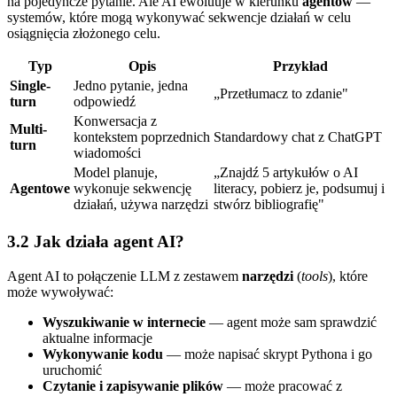
na pojedyncze pytanie. Ale AI ewoluuje w kierunku
agentów
—
systemów, które mogą wykonywać sekwencje działań w celu
osiągnięcia złożonego celu.
Typ
Opis
Przykład
Single-
Jedno pytanie, jedna
„Przetłumacz to zdanie"
turn
odpowiedź
Konwersacja z
Multi-
kontekstem poprzednich
Standardowy chat z ChatGPT
turn
wiadomości
Model planuje,
„Znajdź 5 artykułów o AI
Agentowe
wykonuje sekwencję
literacy, pobierz je, podsumuj i
działań, używa narzędzi
stwórz bibliografię"
3.2 Jak działa agent AI?
Agent AI to połączenie LLM z zestawem
narzędzi
(
tools
), które
może wywoływać:
Wyszukiwanie w internecie
— agent może sam sprawdzić
aktualne informacje
Wykonywanie kodu
— może napisać skrypt Pythona i go
uruchomić
Czytanie i zapisywanie plików
— może pracować z