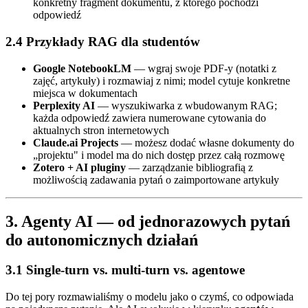
konkretny fragment dokumentu, z którego pochodzi
odpowiedź
2.4 Przykłady RAG dla studentów
Google NotebookLM
— wgraj swoje PDF-y (notatki z
zajęć, artykuły) i rozmawiaj z nimi; model cytuje konkretne
miejsca w dokumentach
Perplexity AI
— wyszukiwarka z wbudowanym RAG;
każda odpowiedź zawiera numerowane cytowania do
aktualnych stron internetowych
Claude.ai Projects
— możesz dodać własne dokumenty do
„projektu" i model ma do nich dostęp przez całą rozmowę
Zotero + AI pluginy
— zarządzanie bibliografią z
możliwością zadawania pytań o zaimportowane artykuły
3. Agenty AI — od jednorazowych pytań
do autonomicznych działań
3.1 Single-turn vs. multi-turn vs. agentowe
Do tej pory rozmawialiśmy o modelu jako o czymś, co odpowiada