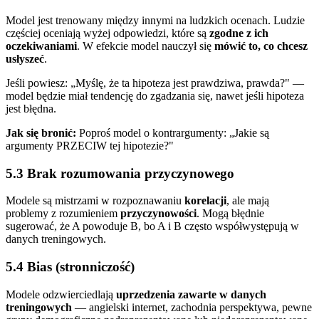
Model jest trenowany między innymi na ludzkich ocenach. Ludzie
częściej oceniają wyżej odpowiedzi, które są
zgodne z ich
oczekiwaniami
. W efekcie model nauczył się
mówić to, co chcesz
usłyszeć
.
Jeśli powiesz: „Myślę, że ta hipoteza jest prawdziwa, prawda?" —
model będzie miał tendencję do zgadzania się, nawet jeśli hipoteza
jest błędna.
Jak się bronić:
Poproś model o kontrargumenty: „Jakie są
argumenty PRZECIW tej hipotezie?"
5.3 Brak rozumowania przyczynowego
Modele są mistrzami w rozpoznawaniu
korelacji
, ale mają
problemy z rozumieniem
przyczynowości
. Mogą błędnie
sugerować, że A powoduje B, bo A i B często współwystępują w
danych treningowych.
5.4 Bias (stronniczość)
Modele odzwierciedlają
uprzedzenia zawarte w danych
treningowych
— angielski internet, zachodnia perspektywa, pewne