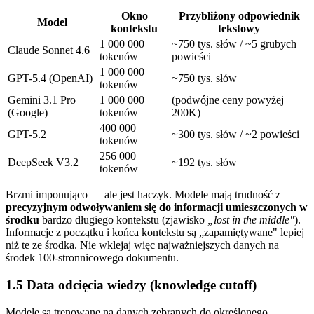
Okno
Przybliżony odpowiednik
Model
kontekstu
tekstowy
1 000 000
~750 tys. słów / ~5 grubych
Claude Sonnet 4.6
tokenów
powieści
1 000 000
GPT-5.4 (OpenAI)
~750 tys. słów
tokenów
Gemini 3.1 Pro
1 000 000
(podwójne ceny powyżej
(Google)
tokenów
200K)
400 000
GPT-5.2
~300 tys. słów / ~2 powieści
tokenów
256 000
DeepSeek V3.2
~192 tys. słów
tokenów
Brzmi imponująco — ale jest haczyk. Modele mają trudność z
precyzyjnym odwoływaniem się do informacji umieszczonych w
środku
bardzo długiego kontekstu (zjawisko
„lost in the middle"
).
Informacje z początku i końca kontekstu są „zapamiętywane" lepiej
niż te ze środka. Nie wklejaj więc najważniejszych danych na
środek 100-stronnicowego dokumentu.
1.5 Data odcięcia wiedzy (knowledge cutoff)
Modele są trenowane na danych zebranych do określonego