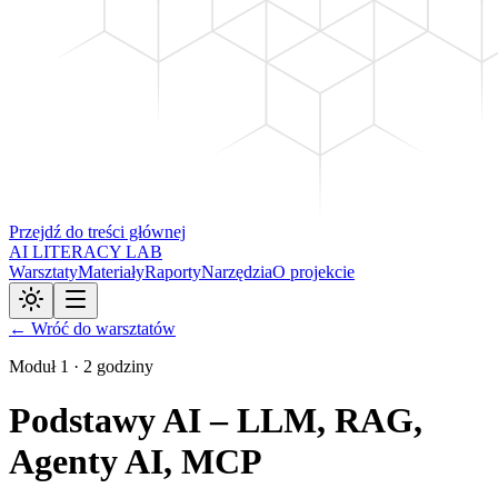
Przejdź do treści głównej
AI LITERACY LAB
Warsztaty
Materiały
Raporty
Narzędzia
O projekcie
← Wróć do warsztatów
Moduł
1
·
2 godziny
Podstawy AI – LLM, RAG,
Agenty AI, MCP