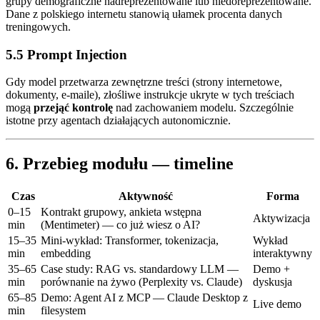
grupy demograficzne nadreprezentowane lub niedoreprezentowane.
Dane z polskiego internetu stanowią ułamek procenta danych
treningowych.
5.5 Prompt Injection
Gdy model przetwarza zewnętrzne treści (strony internetowe,
dokumenty, e-maile), złośliwe instrukcje ukryte w tych treściach
mogą
przejąć kontrolę
nad zachowaniem modelu. Szczególnie
istotne przy agentach działających autonomicznie.
6. Przebieg modułu — timeline
Czas
Aktywność
Forma
0–15
Kontrakt grupowy, ankieta wstępna
Aktywizacja
min
(Mentimeter) — co już wiesz o AI?
15–35
Mini-wykład: Transformer, tokenizacja,
Wykład
min
embedding
interaktywny
35–65
Case study: RAG vs. standardowy LLM —
Demo +
min
porównanie na żywo (Perplexity vs. Claude)
dyskusja
65–85
Demo: Agent AI z MCP — Claude Desktop z
Live demo
min
filesystem